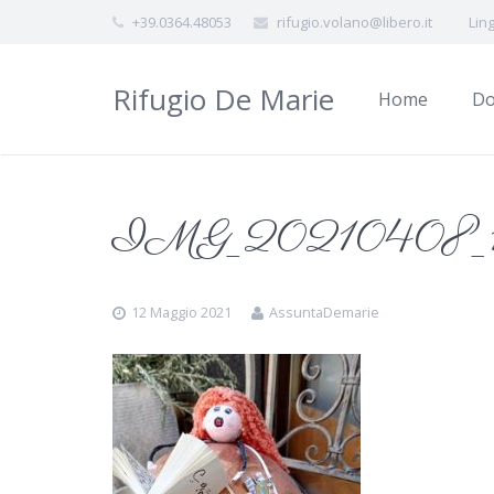
+39.0364.48053
rifugio.volano@libero.it
Lin
Rifugio De Marie
Home
Do
IMG_20210408_
12 Maggio 2021
AssuntaDemarie