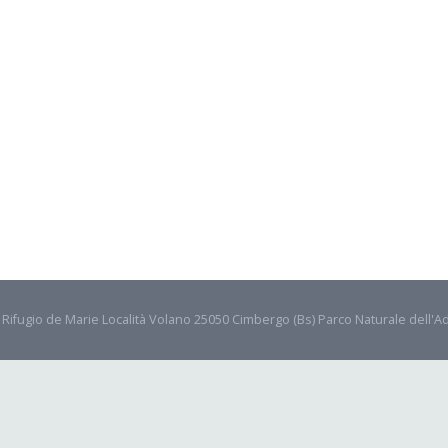
- Rifugio de Marie Località Volano 25050 Cimbergo (Bs) Parco Naturale dell'A