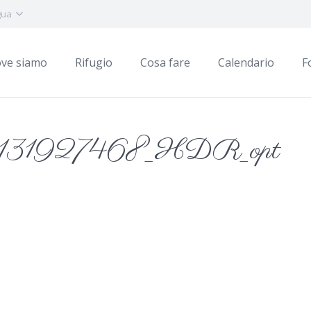
gua
ve siamo
Rifugio
Cosa fare
Calendario
F
131927468_HDR_opt