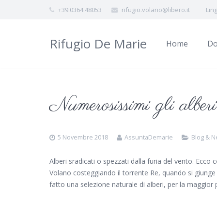
+39.0364.48053
rifugio.volano@libero.it
Lin
Rifugio De Marie
Home
Do
Numerosissimi gli alberi
5 Novembre 2018
AssuntaDemarie
Blog & 
Alberi sradicati o spezzati dalla furia del vento. Ecc
Volano costeggiando il torrente Re, quando si giunge a
fatto una selezione naturale di alberi, per la maggior