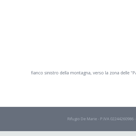
fianco sinistro della montagna, verso la zona delle “P
Rifugio De Marie - P.IVA 02244260986 