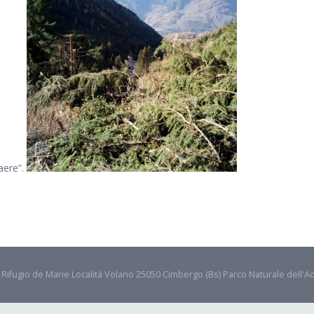
aere”.
- Rifugio de Marie Località Volano 25050 Cimbergo (Bs) Parco Naturale dell'A