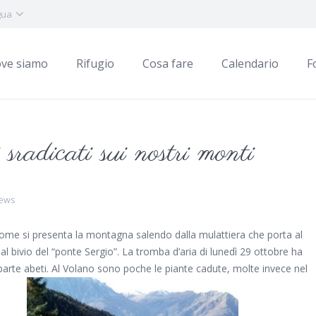
gua
ve siamo
Rifugio
Cosa fare
Calendario
F
 sradicati sui nostri monti
News
o come si presenta la montagna salendo dalla mulattiera che porta al
l bivio del “ponte Sergio”. La tromba d’aria di lunedì 29 ottobre ha
 parte abeti. Al Volano sono poche le piante cadute, molte invece nel