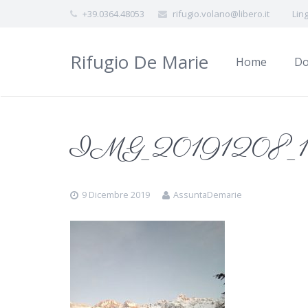
+39.0364.48053
rifugio.volano@libero.it
Lin
Rifugio De Marie
Home
Do
IMG_20191208_16
9 Dicembre 2019
AssuntaDemarie