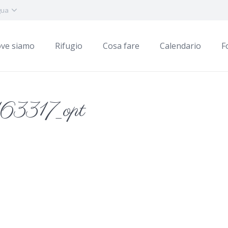
gua
ve siamo
Rifugio
Cosa fare
Calendario
F
3317_opt