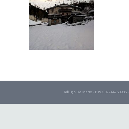
Rifugio De Marie - P.IVA 02244260986 