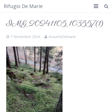
Rifugio De Marie
Home
IMG_20241105_103557(1)
Dove siamo
7 Novembre 2024
AssuntaDemarie
Rifugio
Cosa fare
Calendario
Foto
Cimbergo da vedere
Contatti