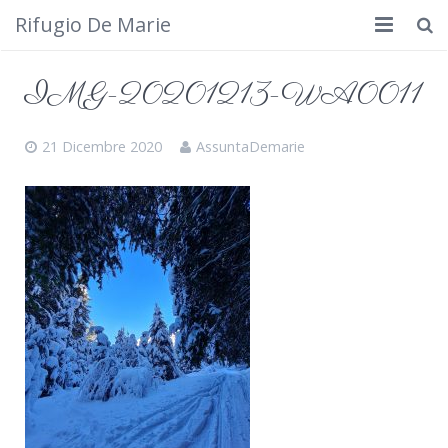
Rifugio De Marie
Home
IMG-20201213-WA0011
Dove siamo
21 Dicembre 2020
AssuntaDemarie
Rifugio
Cosa fare
Calendario
Foto
Cimbergo da vedere
Contatti