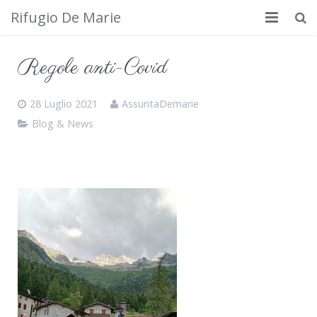
Rifugio De Marie
Home
Regole anti-Covid
Dove siamo
28 Luglio 2021
AssuntaDemarie
Rifugio
Blog & News
Cosa fare
Calendario
Foto
Cimbergo da vedere
Contatti