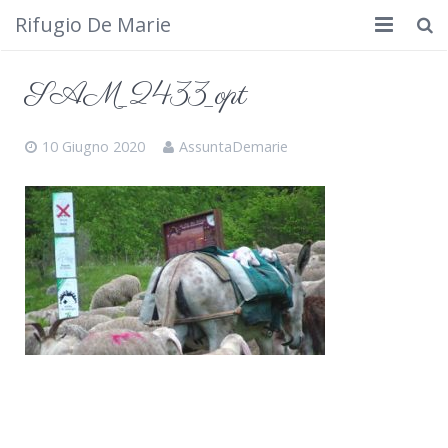
Rifugio De Marie
Home
SAM_2433_opt
Dove siamo
10 Giugno 2020
AssuntaDemarie
Rifugio
Cosa fare
Calendario
Foto
Cimbergo da vedere
Contatti