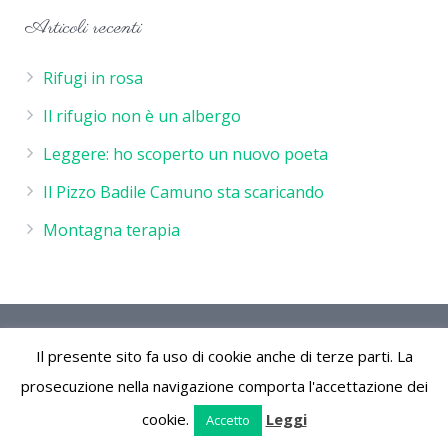
Articoli recenti
Rifugi in rosa
Il rifugio non è un albergo
Leggere: ho scoperto un nuovo poeta
Il Pizzo Badile Camuno sta scaricando
Montagna terapia
Rifugio De Marie - P.IVA 02244260986 - Rifugio de Marie
Il presente sito fa uso di cookie anche di terze parti. La
Località Volano 25050 Cimbergo (Bs) Parco Naturale
dell'Adamello Vallecamonica Lombardia Italia
prosecuzione nella navigazione comporta l'accettazione dei
cookie.
Leggi
Accetto