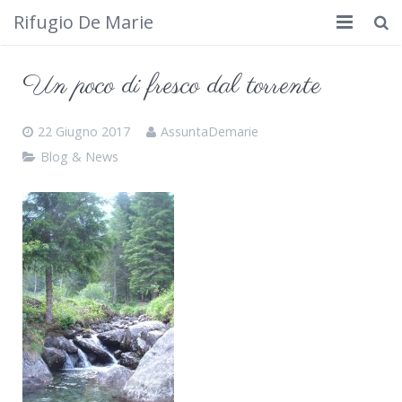
Rifugio De Marie
Home
Un poco di fresco dal torrente
Dove siamo
22 Giugno 2017
AssuntaDemarie
Rifugio
Blog & News
Cosa fare
Calendario
Foto
Cimbergo da vedere
Contatti