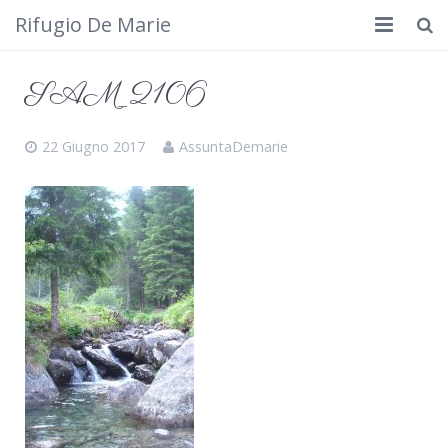
Rifugio De Marie
Home
SAM_2106
Dove siamo
22 Giugno 2017
AssuntaDemarie
Rifugio
Cosa fare
Calendario
Foto
Cimbergo da vedere
Contatti