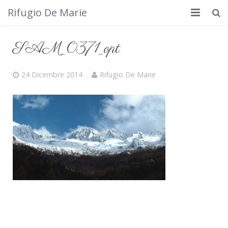
Rifugio De Marie
Home
SAM_0371_opt
Dove siamo
24 Dicembre 2014
Rifugio De Marie
Rifugio
Cosa fare
Calendario
Foto
Cimbergo da vedere
Contatti