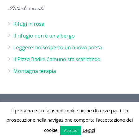
Articoli recenti
Rifugi in rosa
Il rifugio non è un albergo
Leggere: ho scoperto un nuovo poeta
Il Pizzo Badile Camuno sta scaricando
Montagna terapia
Rifugio De Marie - P.IVA 02244260986 - Rifugio de Marie
Il presente sito fa uso di cookie anche di terze parti. La
Località Volano 25050 Cimbergo (Bs) Parco Naturale
dell'Adamello Vallecamonica Lombardia Italia
prosecuzione nella navigazione comporta l'accettazione dei
cookie.
Leggi
Accetto