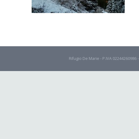
Rifugio De Marie - P.IVA 02244260986 