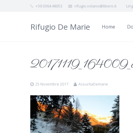
+39.0364.48053
rifugio.volano@libero.it
Lin
Rifugio De Marie
Home
Do
20171119_164009_op
25 Novembre 2017
AssuntaDemarie