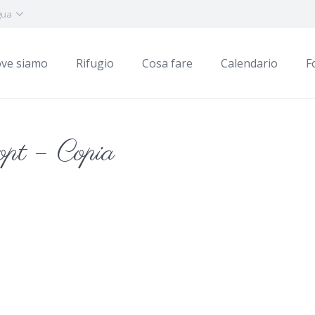
gua
ve siamo
Rifugio
Cosa fare
Calendario
F
t – Copia