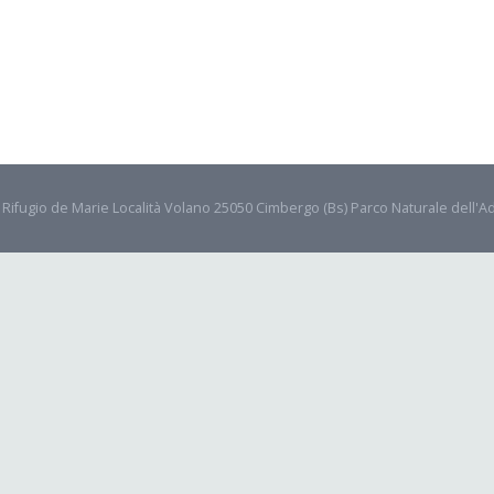
- Rifugio de Marie Località Volano 25050 Cimbergo (Bs) Parco Naturale dell'A