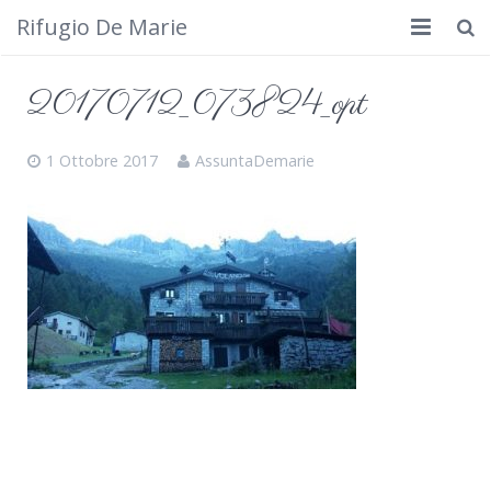
Rifugio De Marie
Home
20170712_073824_opt
Dove siamo
1 Ottobre 2017
AssuntaDemarie
Rifugio
Cosa fare
Calendario
Foto
Cimbergo da vedere
Contatti