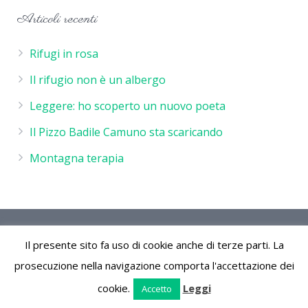
Articoli recenti
Rifugi in rosa
Il rifugio non è un albergo
Leggere: ho scoperto un nuovo poeta
Il Pizzo Badile Camuno sta scaricando
Montagna terapia
Rifugio De Marie - P.IVA 02244260986 - Rifugio de Marie
Il presente sito fa uso di cookie anche di terze parti. La
Località Volano 25050 Cimbergo (Bs) Parco Naturale
dell'Adamello Vallecamonica Lombardia Italia
prosecuzione nella navigazione comporta l'accettazione dei
cookie.
Leggi
Accetto