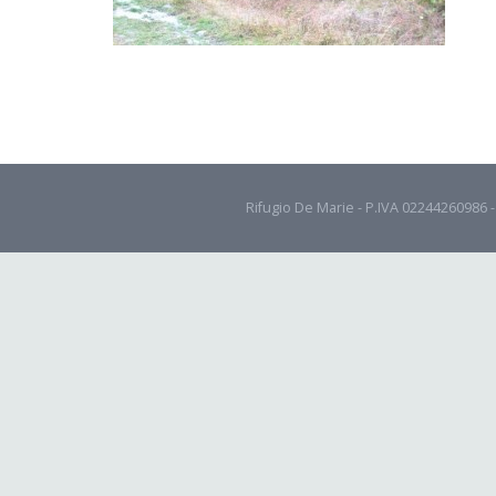
Rifugio De Marie - P.IVA 02244260986 