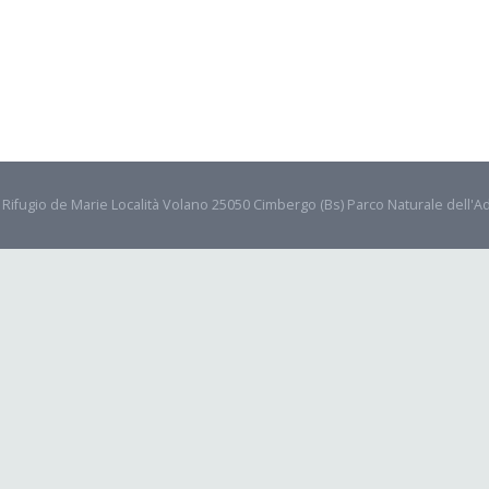
- Rifugio de Marie Località Volano 25050 Cimbergo (Bs) Parco Naturale dell'A