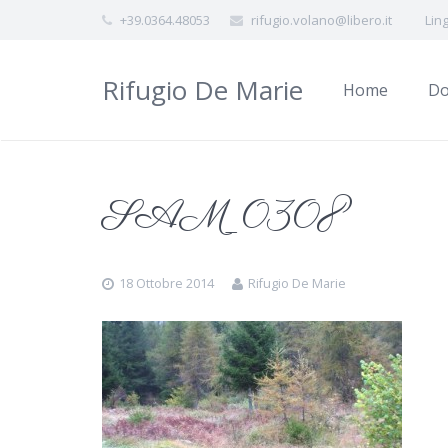
+39.0364.48053
rifugio.volano@libero.it
Lin
Rifugio De Marie
Home
Do
SAM_0308
18 Ottobre 2014
Rifugio De Marie