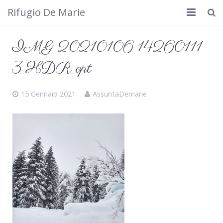
Rifugio De Marie
Home
IMG_20210106_14260111
Dove siamo
3_HDR_opt
Rifugio
15 Gennaio 2021
AssuntaDemarie
Cosa fare
Calendario
Foto
Cimbergo da vedere
Contatti